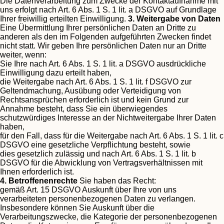
Die Datenverarbeitung zum Zwecke der Kontaktaufnahme mit
uns erfolgt nach Art. 6 Abs. 1 S. 1 lit. a DSGVO auf Grundlage
Ihrer freiwillig erteilten Einwilligung.
3. Weitergabe von Daten
Eine Übermittlung Ihrer persönlichen Daten an Dritte zu
anderen als den im Folgenden aufgeführten Zwecken findet
nicht statt.
Wir geben Ihre persönlichen Daten nur an Dritte
weiter, wenn:
Sie Ihre nach Art. 6 Abs. 1 S. 1 lit. a DSGVO ausdrückliche
Einwilligung dazu erteilt haben,
die Weitergabe nach Art. 6 Abs. 1 S. 1 lit. f DSGVO zur
Geltendmachung, Ausübung oder Verteidigung von
Rechtsansprüchen erforderlich ist und kein Grund zur
Annahme besteht, dass Sie ein überwiegendes
schutzwürdiges Interesse an der Nichtweitergabe Ihrer Daten
haben,
für den Fall, dass für die Weitergabe nach Art. 6 Abs. 1 S. 1 lit. c
DSGVO eine gesetzliche Verpflichtung besteht, sowie
dies gesetzlich zulässig und nach Art. 6 Abs. 1 S. 1 lit. b
DSGVO für die Abwicklung von Vertragsverhältnissen mit
Ihnen erforderlich ist.
4. Betroffenenrechte
Sie haben das Recht:
gemäß Art. 15 DSGVO Auskunft über Ihre von uns
verarbeiteten personenbezogenen Daten zu verlangen.
Insbesondere können Sie Auskunft über die
Verarbeitungszwecke, die Kategorie der personenbezogenen