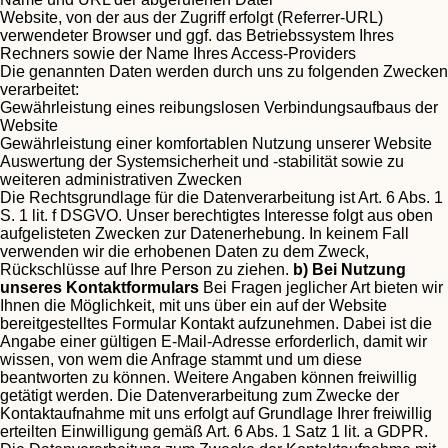
Website, von der aus der Zugriff erfolgt (Referrer-URL)
verwendeter Browser und ggf. das Betriebssystem Ihres
Rechners sowie der Name Ihres Access-Providers
Die genannten Daten werden durch uns zu folgenden Zwecken
verarbeitet:
Gewährleistung eines reibungslosen Verbindungsaufbaus der
Website
Gewährleistung einer komfortablen Nutzung unserer Website
Auswertung der Systemsicherheit und -stabilität sowie zu
weiteren administrativen Zwecken
Die Rechtsgrundlage für die Datenverarbeitung ist Art. 6 Abs. 1
S. 1 lit. f DSGVO. Unser berechtigtes Interesse folgt aus oben
aufgelisteten Zwecken zur Datenerhebung. In keinem Fall
verwenden wir die erhobenen Daten zu dem Zweck,
Rückschlüsse auf Ihre Person zu ziehen.
b) Bei Nutzung
unseres Kontaktformulars
Bei Fragen jeglicher Art bieten wir
Ihnen die Möglichkeit, mit uns über ein auf der Website
bereitgestelltes Formular Kontakt aufzunehmen. Dabei ist die
Angabe einer gültigen E-Mail-Adresse erforderlich, damit wir
wissen, von wem die Anfrage stammt und um diese
beantworten zu können. Weitere Angaben können freiwillig
getätigt werden.
Die Datenverarbeitung zum Zwecke der
Kontaktaufnahme mit uns erfolgt auf Grundlage Ihrer freiwillig
erteilten Einwilligung gemäß Art. 6 Abs. 1 Satz 1 lit. a GDPR.