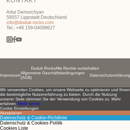
KONTAKT
Artur Demurchyan
59557 Lippstadt Deutschland
info@duduk-rocks.com
Tel.: +49 159-04099627
Duduk.Rocks
Alle Rechte vorbehalten
Allgemeine Geschäftsbedingungen
Impressum
Datenschutzerklärung
(AGB)
Wir verwenden Cookies, um unsere Webseite zu optimieren und Ihnen
die bestmögliche Nutzererfahrung zu bieten. Durch die Nutzung
unserer Seite stimmen Sie der Verwendung von Cookies zu. Mehr
erfahren.
Mehr sehen
Cookie Einstellungen
Akzeptieren
Datenschutz & Cookie-Richtlinie
Datenschutz & Cookies Politik
Cookies Liste