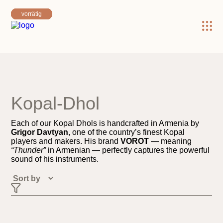
×
vorrätig
vorrätig
vorrätig
vorrätig
vorrätig
Kopal-Dhol
Each of our Kopal Dhols is handcrafted in Armenia by
Grigor Davtyan
, one of the country’s finest Kopal
players and makers. His brand
VOROT
— meaning
“Thunder”
in Armenian — perfectly captures the powerful
sound of his instruments.