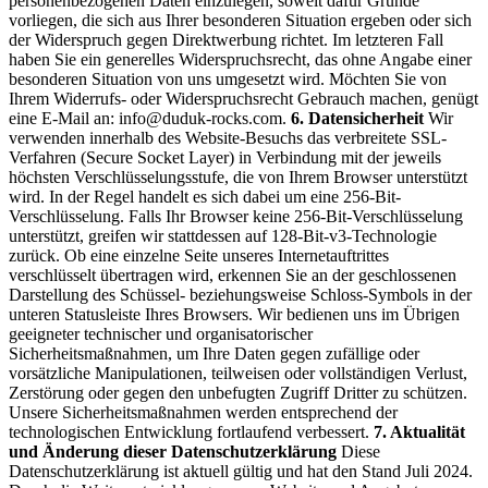
personenbezogenen Daten einzulegen, soweit dafür Gründe
vorliegen, die sich aus Ihrer besonderen Situation ergeben oder sich
der Widerspruch gegen Direktwerbung richtet. Im letzteren Fall
haben Sie ein generelles Widerspruchsrecht, das ohne Angabe einer
besonderen Situation von uns umgesetzt wird.
Möchten Sie von
Ihrem Widerrufs- oder Widerspruchsrecht Gebrauch machen, genügt
eine E-Mail an:
info@duduk-rocks.com
.
6. Datensicherheit
Wir
verwenden innerhalb des Website-Besuchs das verbreitete SSL-
Verfahren (Secure Socket Layer) in Verbindung mit der jeweils
höchsten Verschlüsselungsstufe, die von Ihrem Browser unterstützt
wird. In der Regel handelt es sich dabei um eine 256-Bit-
Verschlüsselung. Falls Ihr Browser keine 256-Bit-Verschlüsselung
unterstützt, greifen wir stattdessen auf 128-Bit-v3-Technologie
zurück. Ob eine einzelne Seite unseres Internetauftrittes
verschlüsselt übertragen wird, erkennen Sie an der geschlossenen
Darstellung des Schüssel- beziehungsweise Schloss-Symbols in der
unteren Statusleiste Ihres Browsers.
Wir bedienen uns im Übrigen
geeigneter technischer und organisatorischer
Sicherheitsmaßnahmen, um Ihre Daten gegen zufällige oder
vorsätzliche Manipulationen, teilweisen oder vollständigen Verlust,
Zerstörung oder gegen den unbefugten Zugriff Dritter zu schützen.
Unsere Sicherheitsmaßnahmen werden entsprechend der
technologischen Entwicklung fortlaufend verbessert.
7. Aktualität
und Änderung dieser Datenschutzerklärung
Diese
Datenschutzerklärung ist aktuell gültig und hat den Stand Juli 2024.