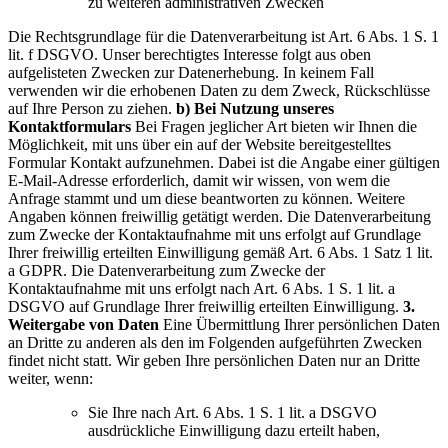
zu weiteren administrativen Zwecken
Die Rechtsgrundlage für die Datenverarbeitung ist Art. 6 Abs. 1 S. 1
lit. f DSGVO. Unser berechtigtes Interesse folgt aus oben
aufgelisteten Zwecken zur Datenerhebung. In keinem Fall
verwenden wir die erhobenen Daten zu dem Zweck, Rückschlüsse
auf Ihre Person zu ziehen.
b) Bei Nutzung unseres
Kontaktformulars
Bei Fragen jeglicher Art bieten wir Ihnen die
Möglichkeit, mit uns über ein auf der Website bereitgestelltes
Formular Kontakt aufzunehmen. Dabei ist die Angabe einer gültigen
E-Mail-Adresse erforderlich, damit wir wissen, von wem die
Anfrage stammt und um diese beantworten zu können. Weitere
Angaben können freiwillig getätigt werden.
Die Datenverarbeitung
zum Zwecke der Kontaktaufnahme mit uns erfolgt auf Grundlage
Ihrer freiwillig erteilten Einwilligung gemäß Art. 6 Abs. 1 Satz 1 lit.
a GDPR.
Die Datenverarbeitung zum Zwecke der
Kontaktaufnahme mit uns erfolgt nach Art. 6 Abs. 1 S. 1 lit. a
DSGVO auf Grundlage Ihrer freiwillig erteilten Einwilligung.
3.
Weitergabe von Daten
Eine Übermittlung Ihrer persönlichen Daten
an Dritte zu anderen als den im Folgenden aufgeführten Zwecken
findet nicht statt.
Wir geben Ihre persönlichen Daten nur an Dritte
weiter, wenn:
Sie Ihre nach Art. 6 Abs. 1 S. 1 lit. a DSGVO
ausdrückliche Einwilligung dazu erteilt haben,