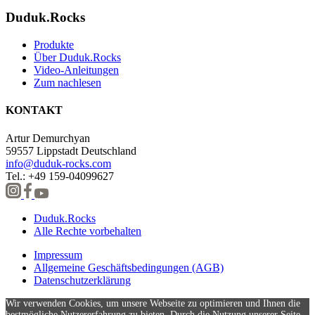
Duduk.Rocks
Produkte
Über Duduk.Rocks
Video-Anleitungen
Zum nachlesen
KONTAKT
Artur Demurchyan
59557 Lippstadt Deutschland
info@duduk-rocks.com
Tel.: +49 159-04099627
Duduk.Rocks
Alle Rechte vorbehalten
Impressum
Allgemeine Geschäftsbedingungen (AGB)
Datenschutzerklärung
Wir verwenden Cookies, um unsere Webseite zu optimieren und Ihnen die
bestmögliche Nutzererfahrung zu bieten. Durch die Nutzung unserer Seite