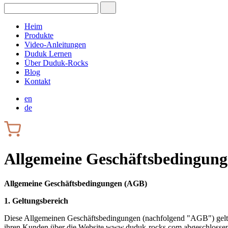
Heim
Produkte
Video-Anleitungen
Duduk Lernen
Über Duduk-Rocks
Blog
Kontakt
en
de
Allgemeine Geschäftsbedingun
Allgemeine Geschäftsbedingungen (AGB)
1. Geltungsbereich
Diese Allgemeinen Geschäftsbedingungen (nachfolgend "AGB") gelte
ihren Kunden über die Website www.duduk-rocks.com abgeschlosse