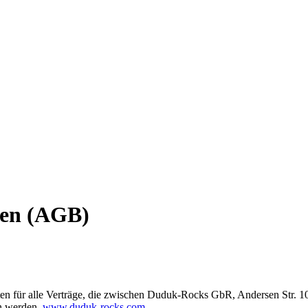
gen (AGB)
n für alle Verträge, die zwischen Duduk-Rocks GbR, Andersen Str. 1
n werden.
www.duduk-rocks.com
.