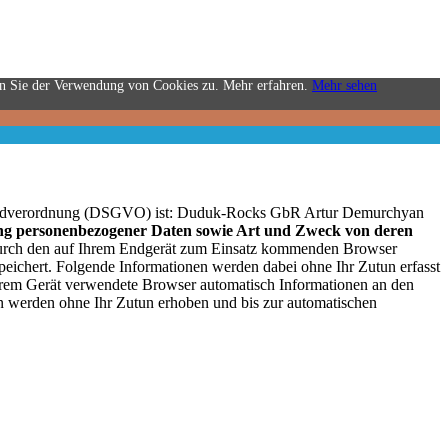
en Sie der Verwendung von Cookies zu. Mehr erfahren.
Mehr sehen
rundverordnung (DSGVO) ist:
Duduk-Rocks GbR Artur Demurchyan
ng personenbezogener Daten sowie Art und Zweck von deren
urch den auf Ihrem Endgerät zum Einsatz kommenden Browser
eichert. Folgende Informationen werden dabei ohne Ihr Zutun erfasst
rem Gerät verwendete Browser automatisch Informationen an den
n werden ohne Ihr Zutun erhoben und bis zur automatischen