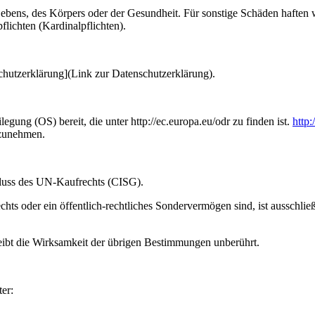
ebens, des Körpers oder der Gesundheit. Für sonstige Schäden haften wi
flichten (Kardinalpflichten).
hutzerklärung](Link zur Datenschutzerklärung).
egung (OS) bereit, die unter http://ec.europa.eu/odr zu finden ist.
http:
ilzunehmen.
hluss des UN-Kaufrechts (CISG).
ts oder ein öffentlich-rechtliches Sondervermögen sind, ist ausschließli
eibt die Wirksamkeit der übrigen Bestimmungen unberührt.
er: