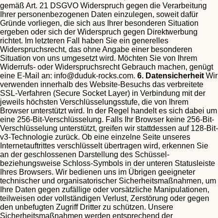
gemäß Art. 21 DSGVO Widerspruch gegen die Verarbeitung
Ihrer personenbezogenen Daten einzulegen, soweit dafür
Gründe vorliegen, die sich aus Ihrer besonderen Situation
ergeben oder sich der Widerspruch gegen Direktwerbung
richtet. Im letzteren Fall haben Sie ein generelles
Widerspruchsrecht, das ohne Angabe einer besonderen
Situation von uns umgesetzt wird.
Möchten Sie von Ihrem
Widerrufs- oder Widerspruchsrecht Gebrauch machen, genügt
eine E-Mail an:
info@duduk-rocks.com
.
6. Datensicherheit
Wir
verwenden innerhalb des Website-Besuchs das verbreitete
SSL-Verfahren (Secure Socket Layer) in Verbindung mit der
jeweils höchsten Verschlüsselungsstufe, die von Ihrem
Browser unterstützt wird. In der Regel handelt es sich dabei um
eine 256-Bit-Verschlüsselung. Falls Ihr Browser keine 256-Bit-
Verschlüsselung unterstützt, greifen wir stattdessen auf 128-Bit-
v3-Technologie zurück. Ob eine einzelne Seite unseres
Internetauftrittes verschlüsselt übertragen wird, erkennen Sie
an der geschlossenen Darstellung des Schüssel-
beziehungsweise Schloss-Symbols in der unteren Statusleiste
Ihres Browsers.
Wir bedienen uns im Übrigen geeigneter
technischer und organisatorischer Sicherheitsmaßnahmen, um
Ihre Daten gegen zufällige oder vorsätzliche Manipulationen,
teilweisen oder vollständigen Verlust, Zerstörung oder gegen
den unbefugten Zugriff Dritter zu schützen. Unsere
Sicherheitsmaßnahmen werden entsprechend der