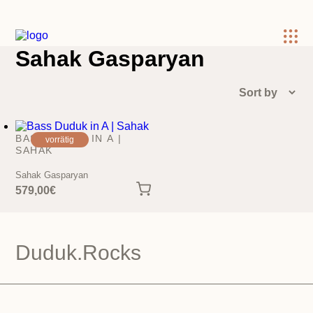
×
Sahak Gasparyan
BASS DUDUK IN A |
vorrätig
SAHAK
Sahak Gasparyan
579,00
€
Duduk.Rocks