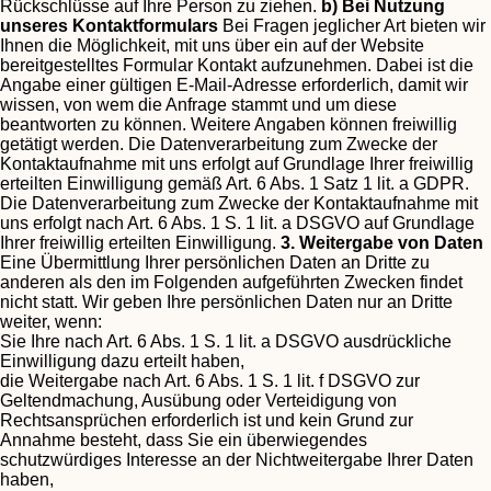
Rückschlüsse auf Ihre Person zu ziehen.
b) Bei Nutzung
unseres Kontaktformulars
Bei Fragen jeglicher Art bieten wir
Ihnen die Möglichkeit, mit uns über ein auf der Website
bereitgestelltes Formular Kontakt aufzunehmen. Dabei ist die
Angabe einer gültigen E-Mail-Adresse erforderlich, damit wir
wissen, von wem die Anfrage stammt und um diese
beantworten zu können. Weitere Angaben können freiwillig
getätigt werden.
Die Datenverarbeitung zum Zwecke der
Kontaktaufnahme mit uns erfolgt auf Grundlage Ihrer freiwillig
erteilten Einwilligung gemäß Art. 6 Abs. 1 Satz 1 lit. a GDPR.
Die Datenverarbeitung zum Zwecke der Kontaktaufnahme mit
uns erfolgt nach Art. 6 Abs. 1 S. 1 lit. a DSGVO auf Grundlage
Ihrer freiwillig erteilten Einwilligung.
3. Weitergabe von Daten
Eine Übermittlung Ihrer persönlichen Daten an Dritte zu
anderen als den im Folgenden aufgeführten Zwecken findet
nicht statt.
Wir geben Ihre persönlichen Daten nur an Dritte
weiter, wenn:
Sie Ihre nach Art. 6 Abs. 1 S. 1 lit. a DSGVO ausdrückliche
Einwilligung dazu erteilt haben,
die Weitergabe nach Art. 6 Abs. 1 S. 1 lit. f DSGVO zur
Geltendmachung, Ausübung oder Verteidigung von
Rechtsansprüchen erforderlich ist und kein Grund zur
Annahme besteht, dass Sie ein überwiegendes
schutzwürdiges Interesse an der Nichtweitergabe Ihrer Daten
haben,