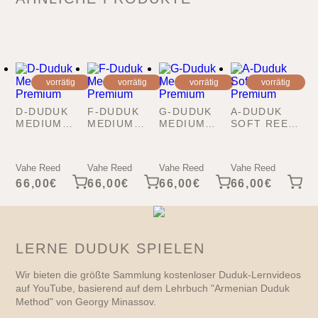
vorrätig
vorrätig
vorrätig
vorrätig
D-DUDUK
F-DUDUK
G-DUDUK
A-DUDUK
MEDIUM
MEDIUM
MEDIUM
SOFT REED
REED
REED
REED
PREMIUM
PREMIUM
PREMIUM
PREMIUM
Vahe Reed
Vahe Reed
Vahe Reed
Vahe Reed
66,00
€
66,00
€
66,00
€
66,00
€
LERNE DUDUK SPIELEN
Wir bieten die größte Sammlung kostenloser Duduk-Lernvideos
auf YouTube, basierend auf dem Lehrbuch "Armenian Duduk
Method" von Georgy Minassov.