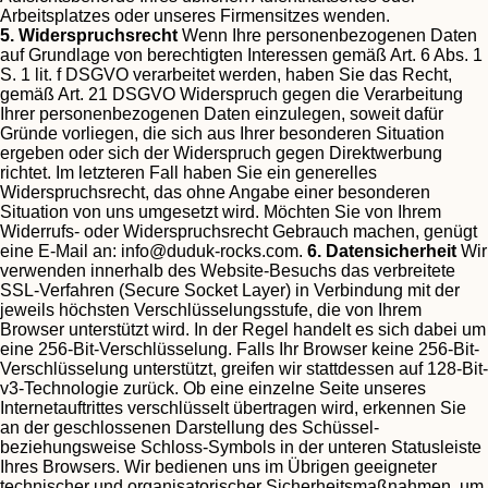
Arbeitsplatzes oder unseres Firmensitzes wenden.
5. Widerspruchsrecht
Wenn Ihre personenbezogenen Daten
auf Grundlage von berechtigten Interessen gemäß Art. 6 Abs. 1
S. 1 lit. f DSGVO verarbeitet werden, haben Sie das Recht,
gemäß Art. 21 DSGVO Widerspruch gegen die Verarbeitung
Ihrer personenbezogenen Daten einzulegen, soweit dafür
Gründe vorliegen, die sich aus Ihrer besonderen Situation
ergeben oder sich der Widerspruch gegen Direktwerbung
richtet. Im letzteren Fall haben Sie ein generelles
Widerspruchsrecht, das ohne Angabe einer besonderen
Situation von uns umgesetzt wird.
Möchten Sie von Ihrem
Widerrufs- oder Widerspruchsrecht Gebrauch machen, genügt
eine E-Mail an:
info@duduk-rocks.com
.
6. Datensicherheit
Wir
verwenden innerhalb des Website-Besuchs das verbreitete
SSL-Verfahren (Secure Socket Layer) in Verbindung mit der
jeweils höchsten Verschlüsselungsstufe, die von Ihrem
Browser unterstützt wird. In der Regel handelt es sich dabei um
eine 256-Bit-Verschlüsselung. Falls Ihr Browser keine 256-Bit-
Verschlüsselung unterstützt, greifen wir stattdessen auf 128-Bit-
v3-Technologie zurück. Ob eine einzelne Seite unseres
Internetauftrittes verschlüsselt übertragen wird, erkennen Sie
an der geschlossenen Darstellung des Schüssel-
beziehungsweise Schloss-Symbols in der unteren Statusleiste
Ihres Browsers.
Wir bedienen uns im Übrigen geeigneter
technischer und organisatorischer Sicherheitsmaßnahmen, um