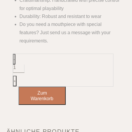
Craftsmanship: Handcrafted with precise control
for optimal playability
Durability: Robust and resistant to wear
Do you need a mouthpiece with special
features? Just send us a message with your
requirements.
A-
-
Duduk
Medium
Reed
Menge
+
Zum
Warenkorb
ÄHNLICHE PRODUKTE