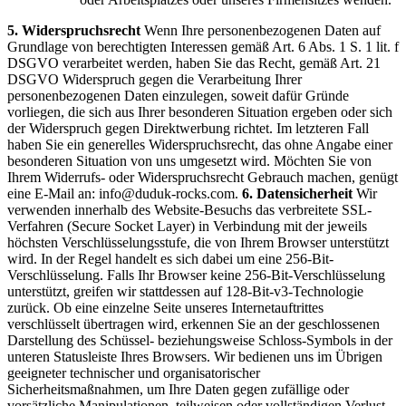
5. Widerspruchsrecht
Wenn Ihre personenbezogenen Daten auf
Grundlage von berechtigten Interessen gemäß Art. 6 Abs. 1 S. 1 lit. f
DSGVO verarbeitet werden, haben Sie das Recht, gemäß Art. 21
DSGVO Widerspruch gegen die Verarbeitung Ihrer
personenbezogenen Daten einzulegen, soweit dafür Gründe
vorliegen, die sich aus Ihrer besonderen Situation ergeben oder sich
der Widerspruch gegen Direktwerbung richtet. Im letzteren Fall
haben Sie ein generelles Widerspruchsrecht, das ohne Angabe einer
besonderen Situation von uns umgesetzt wird.
Möchten Sie von
Ihrem Widerrufs- oder Widerspruchsrecht Gebrauch machen, genügt
eine E-Mail an:
info@duduk-rocks.com
.
6. Datensicherheit
Wir
verwenden innerhalb des Website-Besuchs das verbreitete SSL-
Verfahren (Secure Socket Layer) in Verbindung mit der jeweils
höchsten Verschlüsselungsstufe, die von Ihrem Browser unterstützt
wird. In der Regel handelt es sich dabei um eine 256-Bit-
Verschlüsselung. Falls Ihr Browser keine 256-Bit-Verschlüsselung
unterstützt, greifen wir stattdessen auf 128-Bit-v3-Technologie
zurück. Ob eine einzelne Seite unseres Internetauftrittes
verschlüsselt übertragen wird, erkennen Sie an der geschlossenen
Darstellung des Schüssel- beziehungsweise Schloss-Symbols in der
unteren Statusleiste Ihres Browsers.
Wir bedienen uns im Übrigen
geeigneter technischer und organisatorischer
Sicherheitsmaßnahmen, um Ihre Daten gegen zufällige oder
vorsätzliche Manipulationen, teilweisen oder vollständigen Verlust,