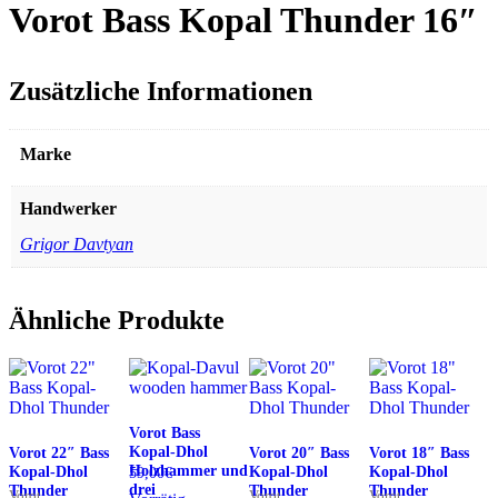
Vorot Bass Kopal Thunder 16″
Zusätzliche Informationen
Marke
Handwerker
Grigor Davtyan
Ähnliche Produkte
Vorot Bass
Kopal-Dhol
Vorot 22″ Bass
Vorot 20″ Bass
Vorot 18″ Bass
Holzhammer und
Kopal-Dhol
Kopal-Dhol
Kopal-Dhol
59,00
€
drei
Thunder
Thunder
Thunder
Vorot
Vorot
Vorot