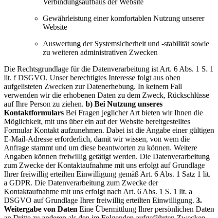
Verbindungsaufbaus der Website
Gewährleistung einer komfortablen Nutzung unserer
Website
Auswertung der Systemsicherheit und -stabilität sowie
zu weiteren administrativen Zwecken
Die Rechtsgrundlage für die Datenverarbeitung ist Art. 6 Abs. 1 S. 1
lit. f DSGVO. Unser berechtigtes Interesse folgt aus oben
aufgelisteten Zwecken zur Datenerhebung. In keinem Fall
verwenden wir die erhobenen Daten zu dem Zweck, Rückschlüsse
auf Ihre Person zu ziehen.
b) Bei Nutzung unseres
Kontaktformulars
Bei Fragen jeglicher Art bieten wir Ihnen die
Möglichkeit, mit uns über ein auf der Website bereitgestelltes
Formular Kontakt aufzunehmen. Dabei ist die Angabe einer gültigen
E-Mail-Adresse erforderlich, damit wir wissen, von wem die
Anfrage stammt und um diese beantworten zu können. Weitere
Angaben können freiwillig getätigt werden.
Die Datenverarbeitung
zum Zwecke der Kontaktaufnahme mit uns erfolgt auf Grundlage
Ihrer freiwillig erteilten Einwilligung gemäß Art. 6 Abs. 1 Satz 1 lit.
a GDPR.
Die Datenverarbeitung zum Zwecke der
Kontaktaufnahme mit uns erfolgt nach Art. 6 Abs. 1 S. 1 lit. a
DSGVO auf Grundlage Ihrer freiwillig erteilten Einwilligung.
3.
Weitergabe von Daten
Eine Übermittlung Ihrer persönlichen Daten
an Dritte zu anderen als den im Folgenden aufgeführten Zwecken