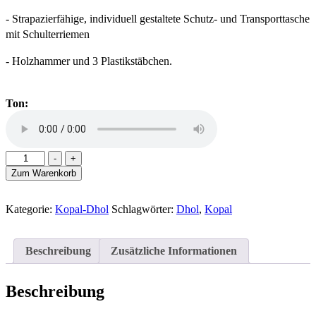
- Strapazierfähige, individuell gestaltete Schutz- und Transporttasche
mit Schulterriemen
- Holzhammer und 3 Plastikstäbchen.
Ton:
Vorot
-
+
16"
Zum Warenkorb
Bass
Kopal-
Dhol
Kategorie:
Kopal-Dhol
Schlagwörter:
Dhol
,
Kopal
Thunder
Menge
Beschreibung
Zusätzliche Informationen
Beschreibung