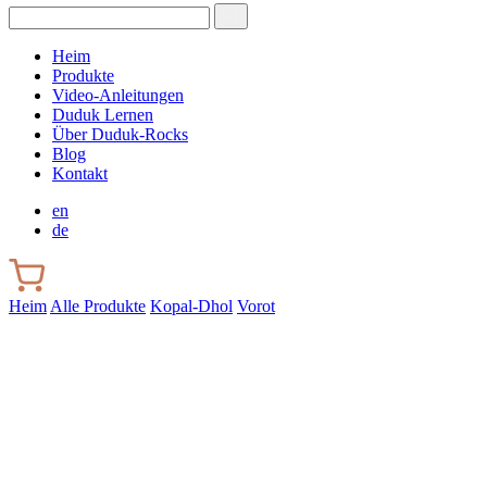
Heim
Produkte
Video-Anleitungen
Duduk Lernen
Über Duduk-Rocks
Blog
Kontakt
en
de
Heim
Alle Produkte
Kopal-Dhol
Vorot