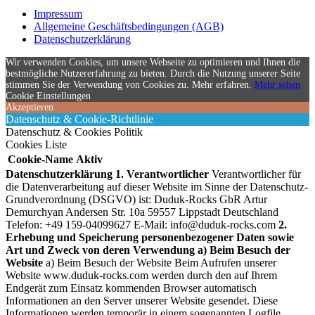
Impressum
Allgemeine Geschäftsbedingungen (AGB)
Datenschutzerklärung
Wir verwenden Cookies, um unsere Webseite zu optimieren und Ihnen die
bestmögliche Nutzererfahrung zu bieten. Durch die Nutzung unserer Seite
stimmen Sie der Verwendung von Cookies zu. Mehr erfahren.
Mehr sehen
Cookie Einstellungen
Akzeptieren
Datenschutz & Cookie-Richtlinie
Datenschutz & Cookies Politik
Cookies Liste
Cookie-Name
Aktiv
Datenschutzerklärung
1. Verantwortlicher
Verantwortlicher für
die Datenverarbeitung auf dieser Website im Sinne der Datenschutz-
Grundverordnung (DSGVO) ist:
Duduk-Rocks GbR Artur
Demurchyan Andersen Str. 10a 59557 Lippstadt Deutschland
Telefon: +49 159-04099627 E-Mail:
info@duduk-rocks.com
2.
Erhebung und Speicherung personenbezogener Daten sowie
Art und Zweck von deren Verwendung
a) Beim Besuch der
Website
a) Beim Besuch der Website Beim Aufrufen unserer
Website www.duduk-rocks.com werden durch den auf Ihrem
Endgerät zum Einsatz kommenden Browser automatisch
Informationen an den Server unserer Website gesendet. Diese
Informationen werden temporär in einem sogenannten Logfile