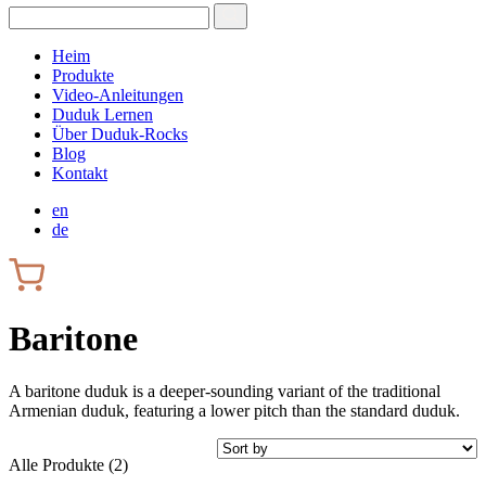
Heim
Produkte
Video-Anleitungen
Duduk Lernen
Über Duduk-Rocks
Blog
Kontakt
en
de
Baritone
A baritone duduk is a deeper-sounding variant of the traditional
Armenian duduk, featuring a lower pitch than the standard duduk.
Alle Produkte (2)