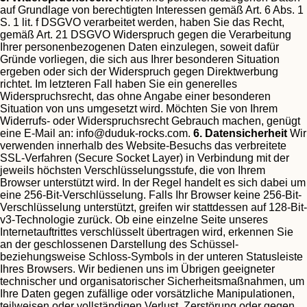
auf Grundlage von berechtigten Interessen gemäß Art. 6 Abs. 1
S. 1 lit. f DSGVO verarbeitet werden, haben Sie das Recht,
gemäß Art. 21 DSGVO Widerspruch gegen die Verarbeitung
Ihrer personenbezogenen Daten einzulegen, soweit dafür
Gründe vorliegen, die sich aus Ihrer besonderen Situation
ergeben oder sich der Widerspruch gegen Direktwerbung
richtet. Im letzteren Fall haben Sie ein generelles
Widerspruchsrecht, das ohne Angabe einer besonderen
Situation von uns umgesetzt wird.
Möchten Sie von Ihrem
Widerrufs- oder Widerspruchsrecht Gebrauch machen, genügt
eine E-Mail an:
info@duduk-rocks.com
.
6. Datensicherheit
Wir
verwenden innerhalb des Website-Besuchs das verbreitete
SSL-Verfahren (Secure Socket Layer) in Verbindung mit der
jeweils höchsten Verschlüsselungsstufe, die von Ihrem
Browser unterstützt wird. In der Regel handelt es sich dabei um
eine 256-Bit-Verschlüsselung. Falls Ihr Browser keine 256-Bit-
Verschlüsselung unterstützt, greifen wir stattdessen auf 128-Bit-
v3-Technologie zurück. Ob eine einzelne Seite unseres
Internetauftrittes verschlüsselt übertragen wird, erkennen Sie
an der geschlossenen Darstellung des Schüssel-
beziehungsweise Schloss-Symbols in der unteren Statusleiste
Ihres Browsers.
Wir bedienen uns im Übrigen geeigneter
technischer und organisatorischer Sicherheitsmaßnahmen, um
Ihre Daten gegen zufällige oder vorsätzliche Manipulationen,
teilweisen oder vollständigen Verlust, Zerstörung oder gegen