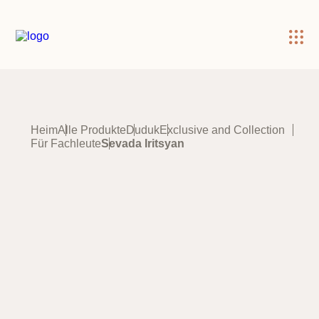
×
Heim
Alle Produkte
Duduk
Exclusive and Collection
Für Fachleute
Sevada Iritsyan