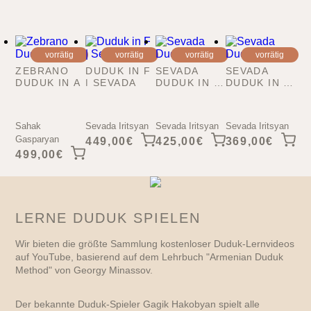
vorrätig
vorrätig
vorrätig
vorrätig
ZEBRANO
DUDUK IN F
SEVADA
SEVADA
DUDUK IN A
| SEVADA
DUDUK IN G
DUDUK IN A
| SEVADA
| SEVADA
Sahak
Sevada Iritsyan
Sevada Iritsyan
Sevada Iritsyan
Gasparyan
449,00
€
425,00
€
369,00
€
499,00
€
LERNE DUDUK SPIELEN
Wir bieten die größte Sammlung kostenloser Duduk-Lernvideos
auf YouTube, basierend auf dem Lehrbuch "Armenian Duduk
Method" von Georgy Minassov.
Der bekannte Duduk-Spieler Gagik Hakobyan spielt alle